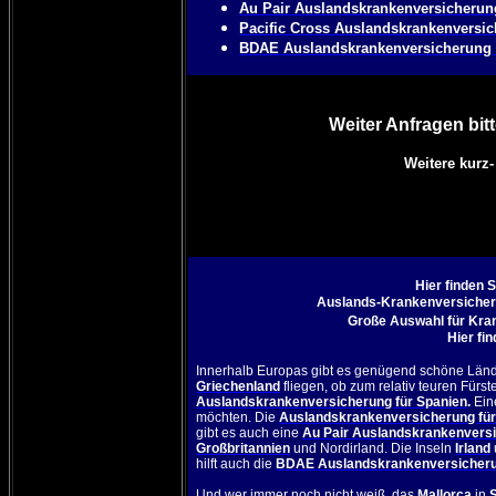
Au Pair Auslandskrankenversicherun
Pacific Cross Auslandskrankenversic
BDAE Auslandskrankenversicherung 
Weiter Anfragen bitt
Weitere kurz
Hier finden 
Auslands-Krankenversicheru
Große Auswahl für Kra
Hier fi
Innerhalb Europas gibt es genügend schöne Lände
Griechenland
fliegen, ob zum relativ teuren Fürs
Auslandskrankenversicherung für Spanien
.
Ein
möchten. Die
Auslandskrankenversicherung für
gibt es auch eine
Au Pair Auslandskrankenversic
Großbritannien
und Nordirland. Die Inseln
Irland
hilft auch die
BDAE Auslandskrankenversicheru
Und wer immer noch nicht weiß, das
Mallorca
in