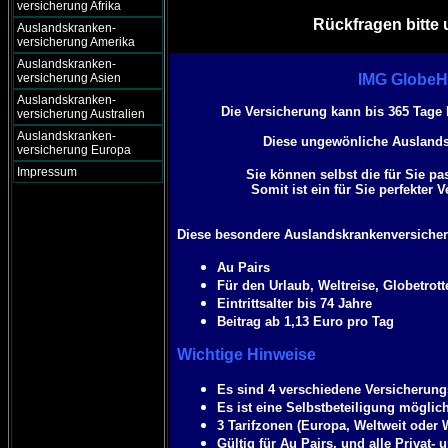
versicherung Afrika
Rückfragen bitte 
Auslandskranken-
versicherung Amerika
Auslandskranken-
versicherung Asien
IMG GlobeH
Auslandskranken-
Die Versicherung kann bis 365 Tage
versicherung Australien
Auslandskranken-
Diese ungewönliche Auslandsk
versicherung Europa
Impressum
Sie können selbst die für Sie 
Somit ist ein für Sie perfekte
Diese besondere Auslandskrankenversicheru
Au Pairs
Für den Urlaub, Weltreise, Globetrott
Eintrittsalter bis 74 Jahre
Beitrag ab 1,13 Euro pro Tag
Wichtige Hinweise
Es sind 4 verschiedene Versicheru
Es ist eine Selbstbeteiligung möglic
3 Tarifzonen (Europa, Weltweit oder
Gültig für Au Pairs, und alle Privat-