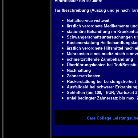
Eintrittsalter bis 40 Jahre
Tarifbeschreibung (Auszug und je nach Tari
Notfallservice weltweit
ärztlich verordnete Medikamente und
stationäre Behandlung im Krankenhau
Schwangerschaftsuntersuchungen u
Kostenerstattung Heilbehandlungsk
ärztlich verordnete Hilfsmittel nach 
Mehrkosten eines medizinisch sinnvo
schmerzstillende Zahnbehandlung
Überführungskosten bei Tod/Bestatt
Nachhaftung
Zahnersatzkosten
Rückerstattung bei Leistungsfreiheit
Ausfallgeld bei schwerer Erkrankung
Sehhilfen (bis 100,– EUR; Wartezeit 
unfallbedingter Zahnersatz bis max. 
Care College Leistungsübe