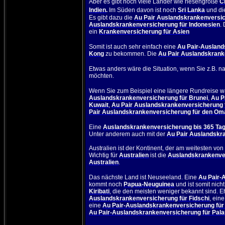
Aber es gibt noch viele Länder wie riesengroße
C
Indien
.
Im Süden davon ist noch
Sri Lanka
und d
Es gibt dazu die
Au Pair Auslandskrankenversic
Auslandskrankenversicherung für Indonesien
.
ein
Krankenversicherung für Asien
Somit ist auch sehr einfach eine
Au Pair-Ausland
Kong
zu bekommen. Die
Au Pair Auslandskrank
Etwas anders wäre die Situation, wenn Sie z.B. n
möchten.
Wenn Sie zum Beispiel eine längere Rundreise w
Auslandskrankenversicherung für Brunei
,
Au P
Kuwait
,
Au Pair Auslandskrankenversicherung f
Pair Auslandskrankenversicherung für den Om
Eine
Auslandskrankenversicherung bis 365 Ta
Unter anderem auch mit der
Au Pair Auslandskr
Australien
ist der Kontinent, der am weitesten von 
Wichtig für
Australien
ist die
Auslandskrankenver
Australien
.
Das nächste Land ist
Neuseeland
. Eine
Au Pair-
kommt noch
Papua-Neuguinea
und ist somit nicht
Kiribati
, die den meisten weniger bekannt sind. E
Auslandskrankenversicherung für Fidschi
, ein
eine
Au Pair-Auslandskrankenversicherung für
Au Pair-Auslandskrankenversicherung für Pal