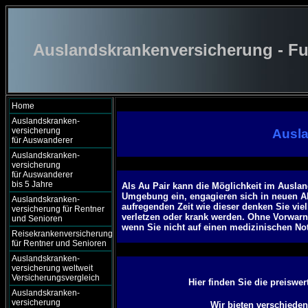
Auslandskrankenversicherung - Fu
Home
Auslandskranken-
versicherung
Ausla
für Auswanderer
Auslandskranken-
versicherung
für Auswanderer
bis 5 Jahre
Als Au Pair kann die Möglichkeit im Auslan
Umgebung ein, engagieren sich in neuen Akti
Auslandskranken-
aufregenden Zeit wie dieser denken Sie vie
versicherung für Rentner
verletzen oder krank werden. Ohne Vorwarn
und Senioren
wenn Sie nicht auf einen medizinischen Notf
Reisekrankenversicherung
für Rentner und Senioren
Auslandskranken-
versicherung weltweit
Versicherungsvergleich
Hier finden Sie die preiswe
Auslandskranken-
versicherung
Wir bieten verschiede