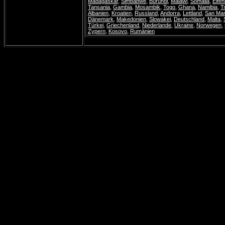
Madagaskar
,
Simbabwe
,
Burundi
,
Malawi
,
Somalia
,
Elfe
Tansania
,
Gambia
,
Mosambik
,
Togo
,
Ghana
,
Namibia
,
T
Albanien
,
Kroatien
,
Russland
,
Andorra
,
Lettland
,
San Mar
Dänemark
,
Makedonien
,
Slowakei
,
Deutschland
,
Malta
,
Türkei
,
Griechenland
,
Niederlande
,
Ukraine
,
Norwegen
,
Zypern
,
Kosovo
,
Rumänien