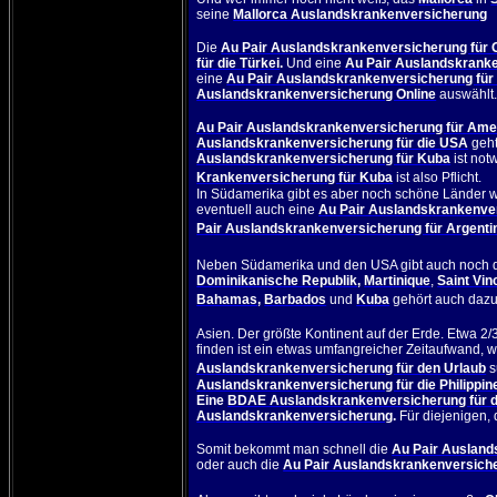
seine
Mallorca Auslandskrankenversicherung
Die
Au Pair Auslandskrankenversicherung für 
für die Türkei
.
Und eine
Au Pair Auslandskrank
eine
Au Pair Auslandskrankenversicherung für 
Auslandskrankenversicherung Online
auswählt
Au Pair Auslandskrankenversicherung für Ame
Auslandskrankenversicherung für die USA
geht
Auslandskrankenversicherung für Kuba
ist not
Krankenversicherung für Kuba
ist also Pflicht.
In Südamerika gibt es aber noch schöne Länder w
eventuell auch eine
Au Pair Auslandskrankenve
Pair Auslandskrankenversicherung für Argenti
Neben Südamerika und den USA gibt auch noch d
Dominikanische Republik
,
Martinique
,
Saint Vin
Bahamas
,
Barbados
und
Kuba
gehört auch dazu
Asien
.
Der größte Kontinent auf der Erde. Etwa 2
finden ist ein etwas umfangreicher Zeitaufwand, we
Auslandskrankenversicherung für den Urlaub
s
Auslandskrankenversicherung für die Philippin
Eine
BDAE Auslandskrankenversicherung für di
Auslandskrankenversicherung
.
Für
diejenigen, 
Somit bekommt man schnell die
Au Pair Ausland
oder auch die
Au Pair Auslandskrankenversiche