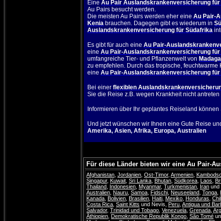
Eine
Au Pair Auslandskrankenversicherung für 
Au Pairs besucht werden.
Die meisten Au Pairs werden eher eine
Au Pair-
Kenia
brauchen. Dagegen gibt es wiederum in
Sü
Auslandskrankenversicherung für Südafrika
int
Es gibt für auch eine
Au Pair-Auslandskrankenve
eine
Au Pair-Auslandskrankenversicherung für
umfangreiche Tier- und Pflanzenwelt von
Madaga
zu empfehlen. Durch das tropische, feuchtwarme Kl
eine
Au Pair-Auslandskrankenversicherung für
Bei einer
flexiblen Auslandskrankenversicherun
Sie die Reise z.B. wegen Krankheit nicht antreten
Informieren über Ihr geplantes Reiseland können 
Und jetzt wünschen wir Ihnen eine Gute Reise un
Amerika
,
Asien
,
Afrika
,
Europa
,
Australien
Für diese Länder bieten wir eine Au Pair-
Afghanistan
,
Jordanien
,
Ost-Timor
,
Armenien
,
Kambods
Singapur
,
Kuwait
,
Sri Lanka
,
Bhutan
,
Südkorea
,
Laos
,
Br
Thailand
,
Indonesien
,
Myanmar
,
Turkmenistan
,
Iran
und
Australien
,
Nauru
,
Samoa
,
Fidschi
,
Neuseeland
,
Tonga
,
Kanada
,
Bolivien
,
Brasilien
,
Haiti
,
Mexiko
,
Honduras
,
Chi
Costa Rica
,
Saint Kitts
und Nevis
,
Peru
,
Antigua und Ba
Salvador
,
Trinidad und Tobago
,
Venezuela
,
Grenada
,
Arg
Äthiopien
,
Demokratische Republik Kongo
,
São Tomé
un