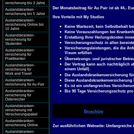
versicherung bis 3 Jahre
Der Monatsbeitrag für Au Pair ist ab 44,- Eu
Auslandskranken-
versicherung bis 5 Jahre
Ihre Vorteile mit My Studies
Auslandskranken-
versicherung Online bis
Keine Wartezeit, kein Selbstbehalt b
10 Jahre
Keine Vorauszahlungen bei Krankenh
Auslandskranken-
Erstattung Ihrer Heilungskosten inne
versicherung für
Versicherungsschutz in allen bereist
Studenten
Versicherungsleistungen, die die Anf
Auslandskranken-
Visum erfüllen
versicherung für
Praktikanten
Übersetzungs- und juristischer Betre
Der Vertrag kann auch nachträglich a
Auslandskranken-
einem Unfall)
versicherung für
Work and Travel
Die Auslandskrankenversicherung für 
Auslandskranken-
Diese Auslandskrankenversicherung k
versicherung für Au-Pair
Es ist ein umfangreiches Versicherun
Auslandskranken-
Bis 90 Tage Versicherungsschutz pr
versicherung für
Österreicher
Auslandskranken-
versicherung mit
Broschüre
Versicherungspaket
Auslandskranken-
versicherung Online
Zur ausführlichen Webseite:
Umfangreiche 
Auslandskranken-