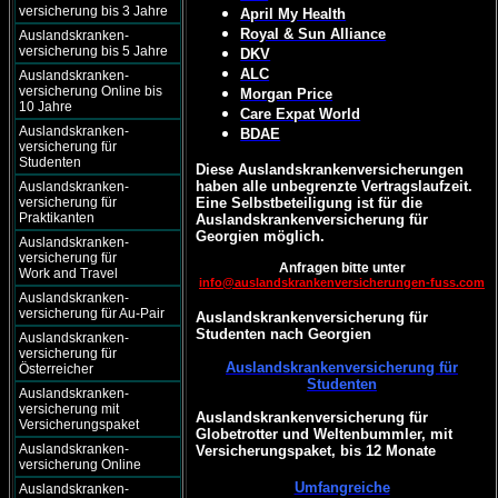
versicherung bis 3 Jahre
April My Health
Royal & Sun Alliance
Auslandskranken-
versicherung bis 5 Jahre
DKV
ALC
Auslandskranken-
versicherung Online bis
Morgan Price
10 Jahre
Care Expat World
Auslandskranken-
BDAE
versicherung für
Studenten
Diese Auslandskrankenversicherungen
haben alle unbegrenzte Vertragslaufzeit.
Auslandskranken-
versicherung für
Eine Selbstbeteiligung ist für die
Praktikanten
Auslandskrankenversicherung für
Georgien möglich.
Auslandskranken-
versicherung für
Anfragen bitte unter
Work and Travel
info@auslandskrankenversicherungen-fuss.com
Auslandskranken-
versicherung für Au-Pair
Auslandskrankenversicherung für
Studenten nach Georgien
Auslandskranken-
versicherung für
Auslandskrankenversicherung für
Österreicher
Studenten
Auslandskranken-
versicherung mit
Auslandskrankenversicherung für
Versicherungspaket
Globetrotter und Weltenbummler, mit
Auslandskranken-
Versicherungspaket, bis 12 Monate
versicherung Online
Umfangreiche
Auslandskranken-