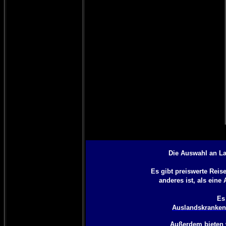
Die Auswahl an La
Es gibt preiswerte Rei
anderes ist, als eine
Es
Auslandskrankenv
Außerdem bieten 