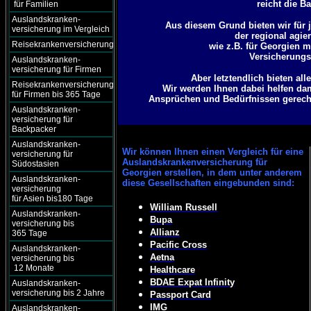
reicht die B
für Familien
Auslandskranken-
Aus diesem Grund bieten wir für j
versicherung im Vergleich
der regional agie
Reisekrankenversicherung
wie z.B. für Georgien 
Versicherungsg
Auslandskranken-
versicherung für Firmen
Aber letztendlich bieten al
Reisekrankenversicherung
Wir werden Ihnen dabei helfen dam
für Firmen bis 365 Tage
Ansprüchen und Bedürfnissen gerecht 
Auslandskranken-
versicherung für
Backpacker
Auslandskranken-
Wir können
Ihnen einen Vergleich für eine
versicherung für
Auslandskrankenversicherung für
Südostasien
Georgien erstellen, in dem unter anderem
Auslandskranken-
diese Gesellschaften eingebunden sind:
versicherung
für Asien bis180 Tage
William Russell
Auslandskranken-
Bupa
versicherung bis
Allianz
365 Tage
Pacific Cross
Auslandskranken-
Aetna
versicherung bis
12 Monate
Healthcare
BDAE Expat Infinity
Auslandskranken-
versicherung bis 2 Jahre
Passport Card
IMG
Auslandskranken-