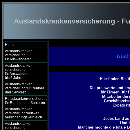
Auslandskrankenversicherung - Fu
Home
Auslandskranken-
versicherung
Ausl
für Auswanderer
Auslandskranken-
versicherung
für Auswanderer
bis 5 Jahre
Hier finden Sie 
Auslandskranken-
Die preiswerte und em
versicherung für Rentner
für Firmen, für 
und Senioren
Mitarbeiter die
Reisekrankenversicherung
Geschäftsreis
für Rentner und Senioren
Expatriat
Auslandskranken-
versicherung weltweit
Versicherungsvergleich
Jedes Land auf
Und g
Auslandskranken-
Mancher möchte die totale 
versicherung