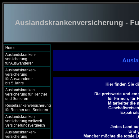
Auslandskrankenversicherung - Fu
Home
Auslandskranken-
versicherung
Ausla
für Auswanderer
Auslandskranken-
versicherung
für Auswanderer
bis 5 Jahre
Hier finden Sie 
Auslandskranken-
Die preiswerte und emp
versicherung für Rentner
für Firmen, für 
und Senioren
Mitarbeiter die
Reisekrankenversicherung
Geschäftsreisen
für Rentner und Senioren
Expatriat
Auslandskranken-
versicherung weltweit
Versicherungsvergleich
Jedes Land auf
Und g
Auslandskranken-
Mancher möchte die totale 
versicherung