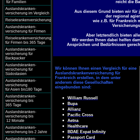
reicht die B
für Familien
Auslandskranken-
Aus diesem Grund bieten wir für j
versicherung im Vergleich
der regional agie
Reisekrankenversicherung
wie z.B. für Frankreich
Versicherungsg
Auslandskranken-
versicherung für Firmen
Aber letztendlich bieten al
Reisekrankenversicherung
Wir werden Ihnen dabei helfen dami
für Firmen bis 365 Tage
Ansprüchen und Bedürfnissen gerecht 
Auslandskranken-
versicherung für
Backpacker
Auslandskranken-
Wir können
Ihnen einen Vergleich für eine
versicherung für
Auslandskrankenversicherung für
Südostasien
Frankreich erstellen, in dem unter
Auslandskranken-
anderem diese Gesellschaften
versicherung
eingebunden sind:
für Asien bis180 Tage
Auslandskranken-
William Russell
versicherung bis
Bupa
365 Tage
Allianz
Auslandskranken-
Pacific Cross
versicherung bis
Aetna
12 Monate
Healthcare
Auslandskranken-
BDAE Expat Infinity
versicherung bis 2 Jahre
Passport Card
Auslandskranken-