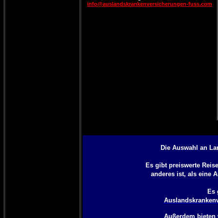
info@auslandskrankenversicherungen-fuss.com
Die Auswahl an Lan
Es gibt preiswerte Rei
anderes ist, als eine
A
Es 
Auslandskrankenv
Außerdem bieten 