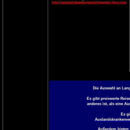
info@auslandskrankenversicherungen-fuss.com
Die Auswahl an Lang
Es gibt preiswerte Rei
anderes ist, als eine
Aus
Es gi
Auslandskrankenver
Außerdem bieten 