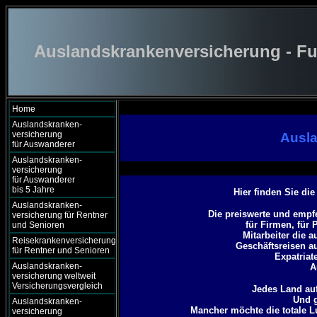
Auslandskrankenversicherung - Fu
Home
Auslandskranken-
versicherung
Ausl
für Auswanderer
Auslandskranken-
versicherung
für Auswanderer
bis 5 Jahre
Hier finden Sie di
Auslandskranken-
Die preiswerte und empf
versicherung für Rentner
für Firmen, für 
und Senioren
Mitarbeiter die 
Reisekrankenversicherung
Geschäftsreisen a
für Rentner und Senioren
Expatriat
Auslandskranken-
A
versicherung weltweit
Versicherungsvergleich
Jedes Land auf
Und g
Auslandskranken-
Mancher möchte die totale 
versicherung