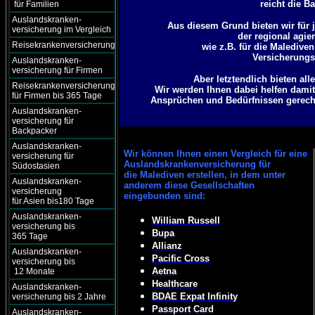
reicht die B
für Familien
Auslandskranken-
Aus diesem Grund bieten wir für j
versicherung im Vergleich
der regional agie
Reisekrankenversicherung
wie z.B. für die Maledive
Versicherungsg
Auslandskranken-
versicherung für Firmen
Aber letztendlich bieten al
Reisekrankenversicherung
Wir werden Ihnen dabei helfen damit
für Firmen bis 365 Tage
Ansprüchen und Bedürfnissen gerecht 
Auslandskranken-
versicherung für
Backpacker
Auslandskranken-
Wir können
Ihnen einen Vergleich für eine
versicherung für
Auslandskrankenversicherung für
Südostasien
die Malediven erstellen, in dem unter
Auslandskranken-
anderem diese Gesellschaften
versicherung
eingebunden sind:
für Asien bis180 Tage
Auslandskranken-
William Russell
versicherung bis
Bupa
365 Tage
Allianz
Auslandskranken-
Pacific Cross
versicherung bis
Aetna
12 Monate
Healthcare
Auslandskranken-
BDAE Expat Infinity
versicherung bis 2 Jahre
Passport Card
Auslandskranken-