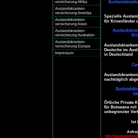
Auslandskranke
versicherung Afrika
Auslandskranken-
versicherung Amerika
Spezielle Auslan
Auslandskranken-
für Krisenländer 
versicherung Asien
Auslandskran
Auslandskranken-
Kri
versicherung Australien
Auslandskranken-
Auslandskrankenv
versicherung Europa
Deutsche im Ausl
Impressum
in Deutschland
Ca
Auslandskrankenv
nachträglich abg
Auslandskr
na
Örtliche Private 
für Botswana mit
unbegrenzter Vert
Ist
Anfrag
info@auslandskran