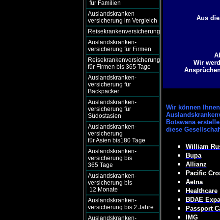
für Familien
Auslandskranken-
Aus die
versicherung im Vergleich
Reisekrankenversicherung
Auslandskranken-
versicherung für Firmen
A
Reisekrankenversicherung
Wir werd
für Firmen bis 365 Tage
Ansprüchen 
Auslandskranken-
versicherung für
Backpacker
Auslandskranken-
Wir können
Ihnen 
versicherung für
Auslandskrankenv
Südostasien
Botswana erstell
Auslandskranken-
diese Gesellscha
versicherung
für Asien bis180 Tage
William Ru
Auslandskranken-
Bupa
versicherung bis
Allianz
365 Tage
Pacific Cro
Auslandskranken-
Aetna
versicherung bis
12 Monate
Healthcare
BDAE Expat
Auslandskranken-
versicherung bis 2 Jahre
Passport C
IMG
Auslandskranken-