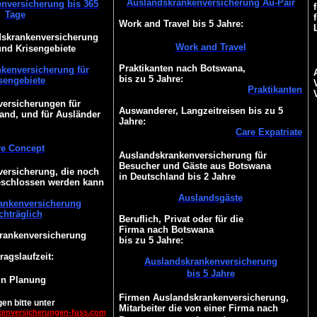
Auslandskrankenversicherung Au-Pair
nversicherung bis 365
Tage
Work and Travel bis 5 Jahre:
dskrankenversicherung
Work and Travel
und Krisengebiete
Praktikanten nach Botswana,
kenversicherung für
bis zu 5 Jahre:
sengebiete
Praktikanten
ersicherungen für
Auswanderer, Langzeitreisen bis zu 5
and, und für Ausländer
Jahre:
Care Expatriate
re Concept
Auslandskrankenversicherung für
Besucher und Gäste aus Botswana
ersicherung, die noch
in Deutschland bis 2 Jahre
eschlossen werden kann
Auslandsgäste
ankenversicherung
chträglich
Beruflich, Privat oder für die
Firma nach Botswana
Krankenversicherung
bis zu 5 Jahre:
ragslaufzeit:
Auslandskrankenversicherung
bis 5 Jahre
 in Planung
Firmen Auslandskrankenversicherung,
en bitte unter
Mitarbeiter die von einer Firma nach
kenversicherungen-fuss.com