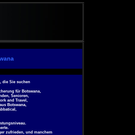
swana
, die Sie suchen
cherung für Botswana,
anden, Senioren,
ork and Travel,
 aus Botswana,
abbatical
,
istungsniveau.
erte.
ger zufrieden, und manchem