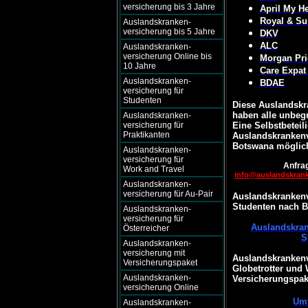
versicherung bis 3 Jahre
April My He
Royal & Su
Auslandskranken-
versicherung bis 5 Jahre
DKV
ALC
Auslandskranken-
versicherung Online bis
Morgan Pri
10 Jahre
Care Expat
Auslandskranken-
BDAE
versicherung für
Studenten
Diese Auslandskr
haben alle unbegr
Auslandskranken-
versicherung für
Eine Selbstbeteili
Praktikanten
Auslandskrankenv
Botswana möglic
Auslandskranken-
versicherung für
Anfrag
Work and Travel
info@auslandskran
Auslandskranken-
versicherung für Au-Pair
Auslandskrankenv
Studenten nach 
Auslandskranken-
versicherung für
Auslandskran
Österreicher
S
Auslandskranken-
versicherung mit
Auslandskrankenv
Versicherungspaket
Globetrotter und
Auslandskranken-
Versicherungspak
versicherung Online
Umf
Auslandskranken-