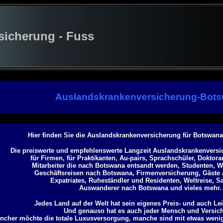
cherung - Fuss
Auslandskrankenversicherung-Bot
Hier finden Sie die Auslandskrankenversicherung für Botswana
Die preiswerte und empfehlenswerte Langzeit Auslandskrankenversi
für Firmen, für Praktikanten, Au-pairs, Sprachschüler, Doktor
Mitarbeiter die nach Botswana entsandt werden, Studenten, W
Geschäftsreisen nach Botswana, Firmenversicherung, Gäste
Expatriates, Ruheständler und Residenten, Weltreise, S
Auswanderer nach Botswana und vieles mehr.
Jedes Land auf der Welt hat sein eigenes Preis- und auch Le
Und genauso hat es auch jeder Mensch und Versich
ncher möchte die totale Luxusversorgung, manche sind mit etwas weni