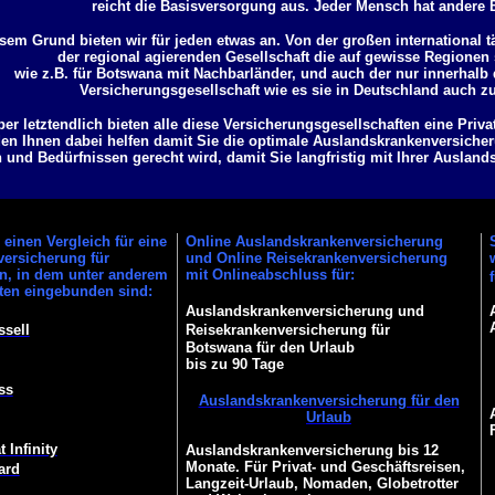
reicht die Basisversorgung aus. Jeder Mensch hat andere 
sem Grund bieten wir für jeden etwas an. Von der großen international t
der regional agierenden Gesellschaft die auf gewisse Regionen s
wie z.B. für Botswana mit Nachbarländer, und auch der nur innerhal
Versicherungsgesellschaft wie es sie in Deutschland auch z
ber letztendlich bieten alle diese Versicherungsgesellschaften eine Priv
en Ihnen dabei helfen damit Sie die optimale Auslandskrankenversicher
und Bedürfnissen gerecht wird, damit Sie langfristig mit Ihrer Ausland
einen Vergleich für eine
Online Auslandskrankenversicherung
ersicherung für
und Online Reisekrankenversicherung
en, in dem unter anderem
mit Onlineabschluss für:
ften eingebunden sind:
Auslandskrankenversicherung und
ssell
Reisekrankenversicherung für
Botswana für den Urlaub
bis zu 90 Tage
ss
Auslandskrankenversicherung für den
Urlaub
 Infinity
Auslandskrankenversicherung bis 12
Monate. Für Privat- und Geschäftsreisen,
ard
Langzeit-Urlaub, Nomaden, Globetrotter