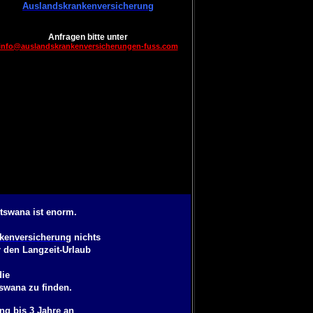
Auslandskrankenversicherung
Anfragen bitte unter
info@auslandskrankenversicherungen-fuss.com
tswana ist enorm.
kenversicherung
nichts
 den Langzeit-Urlaub
die
tswana
zu finden.
ng bis 3 Jahre
an