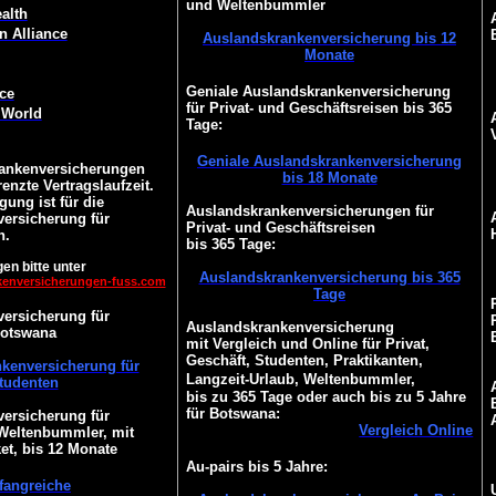
und Weltenbummler
alth
n Alliance
Auslandskrankenversicherung bis 12
Monate
Geniale Auslandskrankenversicherung
ce
für Privat- und Geschäftsreisen bis 365
 World
Tage:
Geniale Auslandskrankenversicherung
ankenversicherungen
bis 18 Monate
enzte Vertragslaufzeit.
gung ist für die
Auslandskrankenversicherungen für
ersicherung für
Privat- und Geschäftsreisen
h.
bis 365 Tage:
en bitte unter
Auslandskrankenversicherung bis 365
kenversicherungen-fuss.com
Tage
ersicherung für
Auslandskrankenversicherung
Botswana
mit Vergleich und Online für Privat,
Geschäft, Studenten, Praktikanten,
kenversicherung für
Langzeit-Urlaub, Weltenbummler,
tudenten
bis zu 365 Tage oder auch bis zu 5 Jahre
für Botswana:
ersicherung für
Vergleich Online
 Weltenbummler, mit
et, bis 12 Monate
Au-pairs bis 5 Jahre:
angreiche