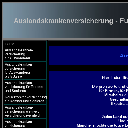
Auslandskrankenversicherung - Fu
Home
Auslandskranken-
versicherung
Au
für Auswanderer
Auslandskranken-
versicherung
für Auswanderer
bis 5 Jahre
Hier finden Si
Auslandskranken-
Die preiswerte und 
versicherung für Rentner
für Firmen, für 
und Senioren
Mitarbeiter d
Reisekrankenversicherung
Geschäftsr
für Rentner und Senioren
Expatriat
Auslandskranken-
versicherung weltweit
Versicherungsvergleich
Jedes Land auf
Und g
Auslandskranken-
Mancher möchte die totale 
versicherung