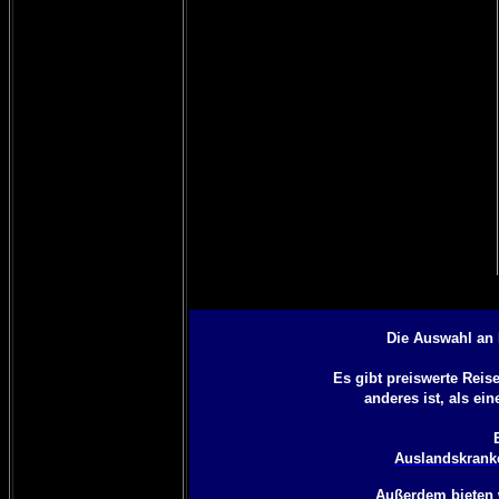
Die Auswahl an 
Es gibt preiswerte Rei
anderes ist, als ei
Auslandskranke
Außerdem bieten 