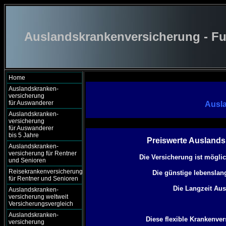
Auslandskrankenversicherung - Fu
Home
Auslandskranken-
versicherung
für Auswanderer
Ausl
Auslandskranken-
versicherung
für Auswanderer
bis 5 Jahre
Preiswerte Ausland
Auslandskranken-
versicherung für Rentner
Die Versicherung ist mögli
und Senioren
Reisekrankenversicherung
Die günstige lebensla
für Rentner und Senioren
Die Langzeit Aus
Auslandskranken-
versicherung weltweit
Versicherungsvergleich
Auslandskranken-
Diese flexible Krankenve
versicherung