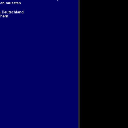
nden mussten
n Deutschland
chern