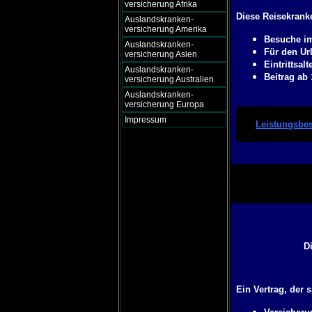
versicherung Afrika
Diese Reisekranke
Auslandskranken-
versicherung Amerika
Besuche im
Auslandskranken-
Für den Url
versicherung Asien
Eintrittsal
Auslandskranken-
Beitrag ab
versicherung Australien
Auslandskranken-
versicherung Europa
Impressum
Leistungsbes
D
Ein Vertrag, der 