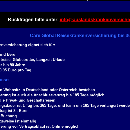
Rückfragen bitte unter:
info@auslandskrankenversiche
Care Global Reisekrankenversicherung bis 3
nversicherung eignet sich für:
und Beruf
treise, Globetrotter, Langzeit-Urlaub
er bis 90 Jahre
 0,95 Euro pro Tag
eise
n Wohnsitz in Deutschland oder Österreich bestehen
herung ist auch als Anschlussvertrag bis 185 Tage möglich
alle Privat- und Geschäftsreisen
ngsdauer ist 1 Tag bis 365 Tage, und kann um 185 Tage verlängert werd
rag ist 8,- Euro
 Buchung
gsweise ist einmalig
gerung vor Vertragsablauf ist Online möglich