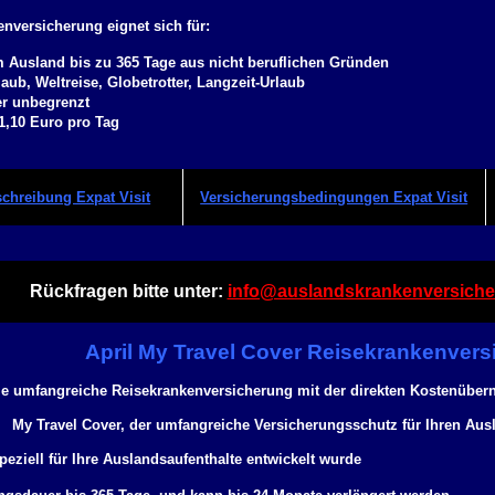
nversicherung eignet sich für:
 Ausland bis zu 365 Tage aus nicht beruflichen Gründen
aub, Weltreise, Globetrotter, Langzeit-Urlaub
ter unbegrenzt
 1,10 Euro pro Tag
chreibung Expat Visit
Versicherungsbedingungen Expat Visit
Rückfragen bitte unter:
info@auslandskrankenversiche
April My Travel Cover Reisekrankenver
ie umfangreiche Reisekrankenversicherung mit der direkten Kostenübe
My Travel Cover,
der umfangreiche Versicherungsschutz für Ihren Ausla
speziell für Ihre Auslandsaufenthalte entwickelt wurde