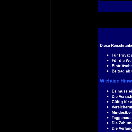
Diese Reisekranke
Für Privat 
Für die Wel
Eintrittsalt
Beitrag ab
Wichtige Hinw
Es muss ei
Die Versic
Gültig für 
Versicheru
Mindestbeit
Taggenaue
Die Zahlun
Die Verlän