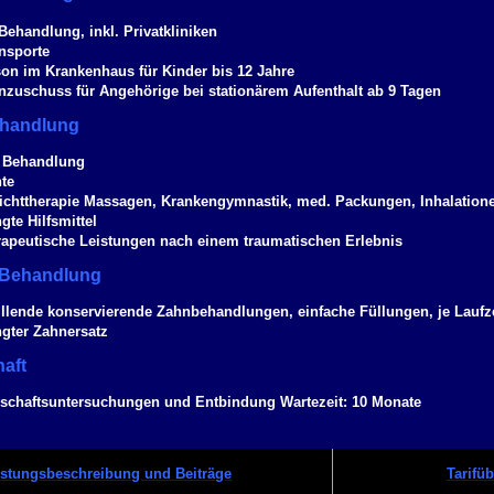
Behandlung, inkl. Privatkliniken
nsporte
son im Krankenhaus für Kinder bis 12 Jahre
nzuschuss für Angehörige bei stationärem Aufenthalt ab 9 Tagen
handlung
 Behandlung
te
Lichttherapie Massagen, Krankengymnastik, med. Packungen, Inhalation
gte Hilfsmittel
apeutische Leistungen nach einem traumatischen Erlebnis
 Behandlung
llende konservierende Zahnbehandlungen, einfache Füllungen, je Laufze
ngter Zahnersatz
aft
chaftsuntersuchungen und Entbindung Wartezeit: 10 Monate
istungsbeschreibung und Beiträge
Tarifü