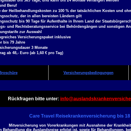
ngsdauer bis 365 Tage, und kann bis 24 Monate verlängert werden
und Beruf
der Heilbehandlungskosten zu 100 % der tatsächlichen Kosten und ohn
gsschutz, der in allen bereisten Ländern gilt
ngsschutz bis 90 Tage für Aufenthalte in Ihrem Land der Staatsbürgersch
gs- und Rechtsberatungsservice bei Behördengängen und sonstigen An
rungstarife zur Auswahl
greiches Versicherungspaket inklusive
er bis 79 Jahre
sicherungsdauer 3 Monate
ag ab 48,- Euro (ab 1,60 € pro Tag)
Broschüre
Versicherungsbedingungen
Rückfragen bitte unter:
info@auslandskrankenversiche
Care Travel Reisekrankenversicherung bis 18
Mitversicherung von Vorerkrankungen mit Ausnahme der Krankhei
en Behandlung die
Auslandsreise
erfolgt ist, sowie für Behandlungen, bei