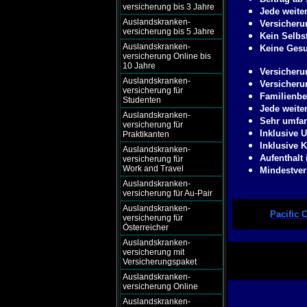
versicherung bis 3 Jahre
Jede weite
Auslandskranken-
Versicheru
versicherung bis 5 Jahre
Kein Selbs
Auslandskranken-
Keine Gesu
versicherung Online bis
10 Jahre
Versicheru
Auslandskranken-
Versicherun
versicherung für
Familienbei
Studenten
Jede weite
Auslandskranken-
Sehr umfan
versicherung für
Inklusive 
Praktikanten
Inklusive 
Auslandskranken-
Aufenthalt
versicherung für
Work and Travel
Mindestver
Auslandskranken-
versicherung für Au-Pair
Auslandskranken-
Pacific 
versicherung für
Österreicher
Auslandskranken-
versicherung mit
Versicherungspaket
Auslandskranken-
versicherung Online
Auslandskranken-