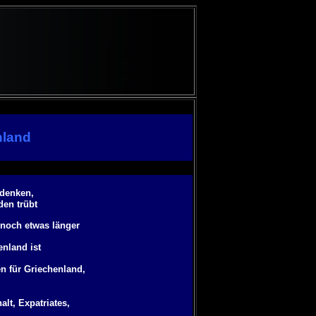
nland
 denken,
den trübt
r noch etwas länger
enland ist
n für Griechenland,
lt, Expatriates,