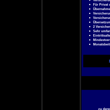
Versicheru
Für Privat 
Übernahme 
Versicherun
Versicheru
Übersetzun
2 Versiche
Sehr umfan
Eintrittsalt
Mindestver
Monatsbeitr
zu der