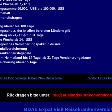
re Woche ab 7,- US$
ngssumme 50.000,- US$ bis 100.000,- US$
tbehalt
ndheitsfragen
ngsdauer bis 180 Tage
gsschutz, der in allen bereisten Ländern gilt
trag ab 74,- US$ für 31 Tage
re Woche ab 14,- US$
greiches Versicherungspaket inklusive
Unfallversicherung
Krankenhaustagegeld
 im Heimatland bis 14 Tage, ab 31 Tage Versicherungsdauer
sicherungsdauer 5 Tage
Cross Bon Voyage Travel Plan Broschüre
Pacific Cross B
Rückfragen bitte unter:
info@auslandskrankenversiche
BDAE Expat Visit Reisekrankenversic