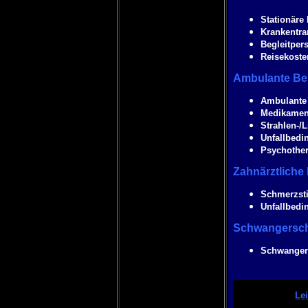
Stationäre 
Krankentra
Begleitper
Reisekoste
Ambulante Be
Ambulante
Medikamen
Strahlen-/
Unfallbedin
Psychother
Zahnärztliche
Schmerzsti
Unfallbedi
Schwangersch
Schwangers
Le