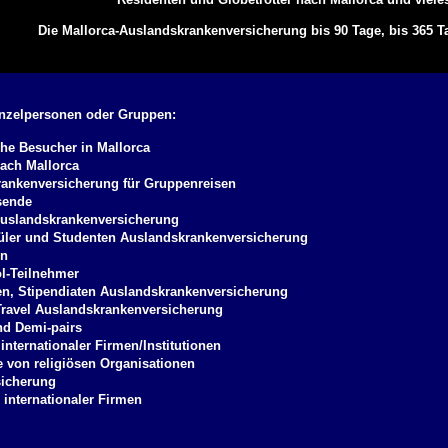
Die Mallorca-Auslandskrankenversicherung bis 90 Tage, bis 365 T
inzelpersonen oder Gruppen:
he Besucher in Mallorca
ach Mallorca
ankenversicherung für Gruppenreisen
sende
uslandskrankenversicherung
ler und Studenten Auslandskrankenversicherung
en
l-Teilnehmer
n, Stipendiaten Auslandskrankenversicherung
ravel Auslandskrankenversicherung
nd Demi-pairs
 internationaler Firmen/Institutionen
 von religiösen Organisationen
sicherung
 internationaler Firmen