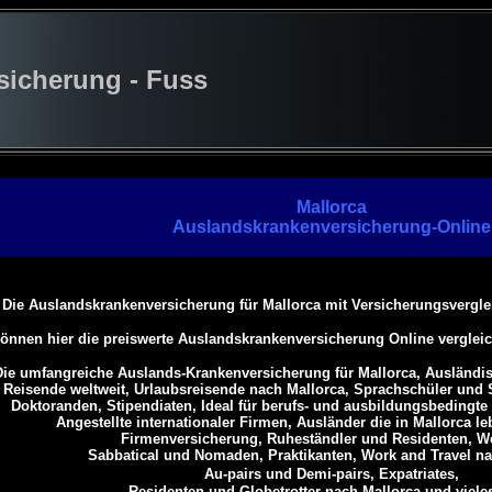
cherung - Fuss
Mallorca
Auslandskrankenversicherung-Online
Die Auslandskrankenversicherung für Mallorca mit Versicherungsvergl
können hier die preiswerte Auslandskrankenversicherung Online verglei
Die umfangreiche Auslands-Krankenversicherung für Mallorca,
Ausländis
Reisende weltweit,
Urlaubsreisende nach Mallorca,
Sprachschüler und 
Doktoranden, Stipendiaten,
Ideal für berufs- und ausbildungsbedingte 
Angestellte internationaler Firmen,
Ausländer die in Mallorca le
Firmenversicherung, Ruheständler und Residenten, We
Sabbatical und Nomaden,
Praktikanten, Work and Travel na
Au-pairs und Demi-pairs, Expatriates,
Residenten und Globetrotter nach Mallorca
und viele