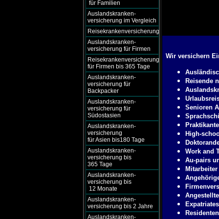
für Familien
Auslandskranken-
versicherung im Vergleich
Reisekrankenversicherung
Auslandskranken-
versicherung für Firmen
Wir versichern E
Reisekrankenversicherung
für Firmen bis 365 Tage
Ausländisc
Auslandskranken-
Reisende n
versicherung für
Auslandskr
Backpacker
Urlaubsrei
Auslandskranken-
Senioren A
versicherung für
Südostasien
Sprachschü
Praktikant
Auslandskranken-
versicherung
High-schoo
für Asien bis180 Tage
Doktorande
Auslandskranken-
Work and T
versicherung bis
Au-pairs u
365 Tage
Mitarbeiter
Auslandskranken-
Angehörige
versicherung bis
Firmenver
12 Monate
Angestellte
Auslandskranken-
Expatriates
versicherung bis 2 Jahre
Residenten
Auslandskranken-