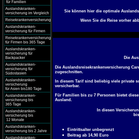
für Familien
Auslandskranken-
Sie können hier die optimale Ausland
versicherung im Vergleich
Reisekrankenversicherung
Wenn Sie die Reise vorher abb
Auslandskranken-
versicherung für Firmen
Reisekrankenversicherung
für Firmen bis 365 Tage
Auslandskranken-
versicherung für
Die Aus
Backpacker
Auslandskranken-
Die Auslandsreisekrankenversicherung Care 
versicherung für
zugeschnitten.
Südostasien
Auslandskranken-
In diesem Tarif sind beliebig viele private
versicherung
versicherbar.
für Asien bis180 Tage
Für Familien bis zu 7 Personen bietet die
Auslandskranken-
Ausland.
versicherung bis
365 Tage
In diesen Versicherun
Auslandskranken-
bi
versicherung bis
12 Monate
Auslandskranken-
Eintrittsalter unbegrenzt
versicherung bis 2 Jahre
Beitrag ab 14,90 Euro
Auslandskranken-