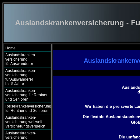
Auslandskrankenversicherung - Fu
Home
Auslandskranken-
versicherung
Auslandskrankenve
für Auswanderer
Auslandskranken-
versicherung
für Auswanderer
bis 5 Jahre
Auslands
Auslandskranken-
d
versicherung für Rentner
und Senioren
Reisekrankenversicherung
Wir haben die preiswerte L
für Rentner und Senioren
Die flexible Auslandskrankenv
Auslandskranken-
versicherung weltweit
Glob
Versicherungsvergleich
Auslandskranken-
Die umfang
versicherung