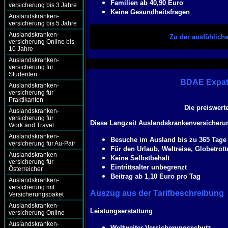
Familien ab 40,90 Euro
versicherung bis 3 Jahre
Keine Gesundheitsfragen
Auslandskranken-
versicherung bis 5 Jahre
Auslandskranken-
Zu der ausfühlich
versicherung Online bis
10 Jahre
Auslandskranken-
versicherung für
Studenten
BDAE Expat 
Auslandskranken-
versicherung für
Praktikanten
Die preiswert
Auslandskranken-
versicherung für
Diese Langzeit Auslandskrankenversicherun
Work and Travel
Auslandskranken-
Besuche im Ausland bis zu 365 Tage 
versicherung für Au-Pair
Für den Urlaub, Weltreise, Globetrott
Auslandskranken-
Keine Selbstbehalt
versicherung für
Eintrittsalter unbegrenzt
Österreicher
Beitrag ab 1,10 Euro pro Tag
Auslandskranken-
versicherung mit
Auszug aus der Tarifbeschreibung
Versicherungspaket
Auslandskranken-
Leistungserstattung
versicherung Online
Auslandskranken-
Weltweiter Versicherungsschutz