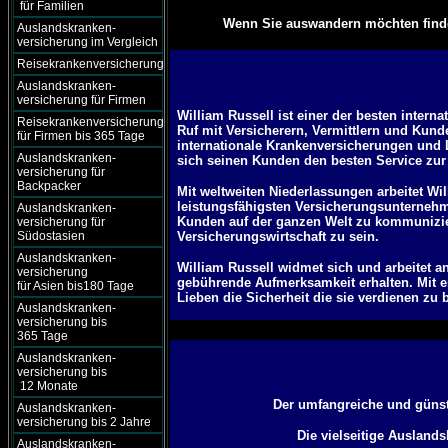
für Familien
Wenn Sie auswandern möchten finden
Auslandskranken-
versicherung im Vergleich
Reisekrankenversicherung
Auslandskranken-
versicherung für Firmen
William Russell ist einer der besten intern
Reisekrankenversicherung
Ruf mit Versicherern, Vermittlern und Kun
für Firmen bis 365 Tage
internationale Krankenversicherungen und 
Auslandskranken-
sich seinen Kunden den besten Service zur 
versicherung für
Backpacker
Mit weltweiten Niederlassungen arbeitet Wi
leistungsfähigsten Versicherungsunternehm
Auslandskranken-
Kunden auf der ganzen Welt zu kommunizier
versicherung für
Südostasien
Versicherungswirtschaft zu sein.
Auslandskranken-
William Russell widmet sich und arbeitet a
versicherung
gebührende Aufmerksamkeit erhalten. Mit e
für Asien bis180 Tage
Lieben die Sicherheit die sie verdienen zu b
Auslandskranken-
versicherung bis
365 Tage
Auslandskranken-
versicherung bis
12 Monate
Der umfangreiche und günst
Auslandskranken-
versicherung bis 2 Jahre
Die vielseitige Auslands
Auslandskranken-