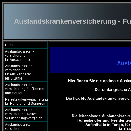
Auslandskrankenversicherung - Fu
Home
Auslandskranken-
versicherung
für Auswanderer
Ausl
Auslandskranken-
versicherung
für Auswanderer
bis 5 Jahre
Hier finden Sie die optimale Ausl
Auslandskranken-
versicherung für Rentner
Der umfangreiche A
und Senioren
Die flexible Auslandskrankenversich
Reisekrankenversicherung
für Rentner und Senioren
Auslandskranken-
versicherung weltweit
Die lebenslange Auslandskranke
Versicherungsvergleich
Ruheständler und Residenten,
Auslandskranken-
Aufenthalte in Tonga, für 
versicherung
Auslän