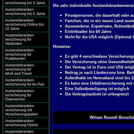
versicherung bis 3 Jahre
Die sehr individuelle Auslandskrankenversi
Auslandskranken-
versicherung bis 5 Jahre
Privatpersonen, die dauerhaft oder 
Auslandskranken-
Familien, die in ein neues Land ausw
versicherung Online bis
Auswanderer, Expatriates, Ruheständ
10 Jahre
Eintrittsalter bis 69 Jahre
Auslandskranken-
Nicht für die USA möglich (Optional 
versicherung für
Studenten
Hinweise:
Auslandskranken-
versicherung für
Es gibt 4 verschiedene Versicherungs
Praktikanten
Die Versicherung ohne Gesundheitsfra
Auslandskranken-
Der Vertrag ist in Euro und US$ mögl
versicherung für
Beitrag je nach
Länderzone
bzw. Bei
Work and Travel
Aufenthalte im Heimatland sind bis 1
Auslandskranken-
Es kann eine
Unfallversicherung
mit 
versicherung für Au-Pair
Eine
Selbstbeteiligung
ist möglich
Auslandskranken-
Die Vertragslaufzeit ist unbegrenzt
versicherung für
Österreicher
Auslandskranken-
versicherung mit
Versicherungspaket
Wiliam Russell Broschü
Auslandskranken-
versicherung Online
Auslandskranken-