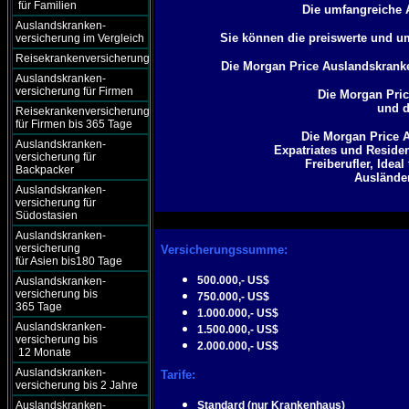
für Familien
Die umfangreiche 
Auslandskranken-
Sie können die preiswerte und 
versicherung im Vergleich
Reisekrankenversicherung
Die Morgan Price Auslandskrank
Auslandskranken-
versicherung für Firmen
Die Morgan Pric
und d
Reisekrankenversicherung
für Firmen bis 365 Tage
Die Morgan Price 
Auslandskranken-
Expatriates und Residen
versicherung für
Freiberufler, Idea
Backpacker
Ausländer
Auslandskranken-
versicherung für
Südostasien
Auslandskranken-
versicherung
Versicherungssumme:
für Asien bis180 Tage
500.000,- US$
Auslandskranken-
versicherung bis
750.000,- US$
365 Tage
1.000.000,- US$
Auslandskranken-
1.500.000,- US$
versicherung bis
2.000.000,- US$
12 Monate
Auslandskranken-
Tarife:
versicherung bis 2 Jahre
Auslandskranken-
Standard (nur Krankenhaus)