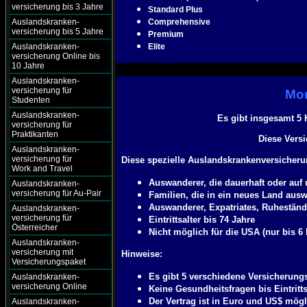
versicherung bis 3 Jahre
Standard Plus
Auslandskranken-
Comprehensive
versicherung bis 5 Jahre
Premium
Auslandskranken-
Elite
versicherung Online bis
10 Jahre
Auslandskranken-
versicherung für
Mor
Studenten
Auslandskranken-
Es gibt insgesamt 5
versicherung für
Praktikanten
Diese Versi
Auslandskranken-
versicherung für
Diese spezielle Auslandskrankenversicherun
Work and Travel
Auswanderer, die dauerhaft oder auf
Auslandskranken-
versicherung für Au-Pair
Familien, die in ein neues Land au
Auswanderer, Expatriates, Ruhestän
Auslandskranken-
versicherung für
Eintrittsalter bis 74 Jahre
Österreicher
Nicht möglich für die USA (nur bis 6
Auslandskranken-
versicherung mit
Hinweise:
Versicherungspaket
Es gibt 5 verschiedene Versicherungs
Auslandskranken-
versicherung Online
Keine Gesundheitsfragen bis Eintritts
Der Vertrag ist in Euro und US$ mögl
Auslandskranken-