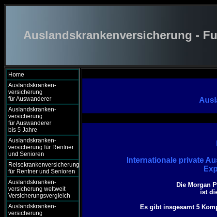
Auslandskrankenversicherung - Fu
Home
Auslandskranken-
versicherung
für Auswanderer
Ausl
Auslandskranken-
versicherung
für Auswanderer
bis 5 Jahre
Auslandskranken-
versicherung für Rentner
und Senioren
Internationale private 
Reisekrankenversicherung
Exp
für Rentner und Senioren
Auslandskranken-
Die Morgan P
versicherung weltweit
ist d
Versicherungsvergleich
Auslandskranken-
Es gibt insgesamt 5 Komp
versicherung