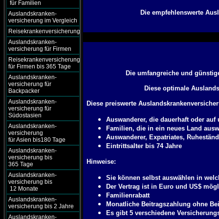
für Familien
Die empfehlenswerte Ausl
Auslandskranken-
versicherung im Vergleich
Reisekrankenversicherung
Auslandskranken-
versicherung für Firmen
Reisekrankenversicherung
für Firmen bis 365 Tage
Die umfangreiche und günstig
Auslandskranken-
versicherung für
Diese optimale Auslandsk
Backpacker
Auslandskranken-
Diese preiswerte Auslandskrankenversicheru
versicherung für
Südostasien
Auswanderer, die dauerhaft oder auf
Auslandskranken-
Familien, die in ein neues Land aus
versicherung
Auswanderer, Expatriates, Ruheständ
für Asien bis180 Tage
Eintrittsalter bis 74 Jahre
Auslandskranken-
versicherung bis
Hinweise:
365 Tage
Auslandskranken-
Sie können selbst auswählen in welc
versicherung bis
Der Vertrag ist in Euro und US$ mögl
12 Monate
Familienrabatt
Auslandskranken-
Monatliche Beitragszahlung ohne Be
versicherung bis 2 Jahre
Es gibt 5 verschiedene Versicherungs
Auslandskranken-