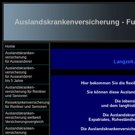
Auslandskrankenversicherung - Fu
Home
Auslandskranken-
versicherung
Langzeit
für Auswanderer
Auslandskranken-
versicherung
für Auswanderer
bis 5 Jahre
Hier bekommen Sie die flexi
Auslandskranken-
versicherung für Rentner
Sie können diese Auslan
und Senioren
Die lebens
Reisekrankenversicherung
und dem langfrist
für Rentner und Senioren
Auslandskranken-
Die Auslandskra
versicherung weltweit
Expatriates, Ruheständl
Versicherungsvergleich
Auslandskranken-
Die Auslandskrankenversicher
versicherung