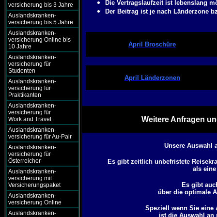
Die Vertragslaufzeit ist lebenslang m
versicherung bis 3 Jahre
Der Beitrag ist je nach Länderzone b
Auslandskranken-
versicherung bis 5 Jahre
Auslandskranken-
versicherung Online bis
April Broschüre
10 Jahre
Auslandskranken-
versicherung für
Studenten
April Länderzonen
Auslandskranken-
versicherung für
Praktikanten
Auslandskranken-
versicherung für
Weitere Anfragen un
Work and Travel
Auslandskranken-
versicherung für Au-Pair
Unsere Auswahl a
Auslandskranken-
versicherung für
Österreicher
Es gibt zeitlich unbefristete Reisek
als ein
Auslandskranken-
versicherung mit
Es gibt auc
Versicherungspaket
über die
optimale A
Auslandskranken-
versicherung Online
Speziell wenn Sie eine
Auslandskranken-
ist die Auswahl an