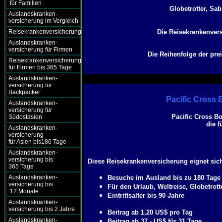
für Familien
Globetrotter, Sab
Auslandskranken-
versicherung im Vergleich
Reisekrankenversicherung
Die Reisekrankenvers
Auslandskranken-
versicherung für Firmen
Die Reihenfolge der pre
Reisekrankenversicherung
für Firmen bis 365 Tage
Auslandskranken-
versicherung für
Backpacker
Pacific Cross
Auslandskranken-
versicherung für
Pacific Cross B
Südostasien
die f
Auslandskranken-
versicherung
für Asien bis180 Tage
Auslandskranken-
versicherung bis
Diese Reisekrankenversicherung eignet sich
365 Tage
Auslandskranken-
Besuche im Ausland bis zu 180 Tage 
versicherung bis
Für den Urlaub, Weltreise, Globetrot
12 Monate
Eintrittsalter bis 90 Jahre
Auslandskranken-
versicherung bis 2 Jahre
Beitrag ab 1,20 US$ pro Tag
Auslandskranken-
Beitrag ab 37,- US$ für 31 Tage