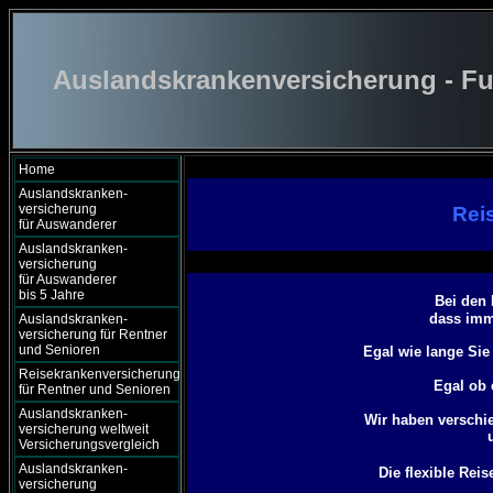
Auslandskrankenversicherung - Fu
Home
Auslandskranken-
versicherung
Rei
für Auswanderer
Auslandskranken-
versicherung
für Auswanderer
bis 5 Jahre
Bei den 
dass imm
Auslandskranken-
versicherung für Rentner
und Senioren
Egal wie lange Sie
Reisekrankenversicherung
Egal ob 
für Rentner und Senioren
Auslandskranken-
Wir haben verschi
versicherung weltweit
Versicherungsvergleich
Auslandskranken-
Die flexible Rei
versicherung