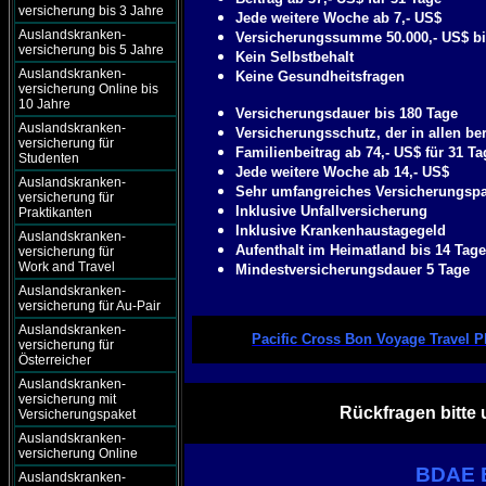
versicherung bis 3 Jahre
Jede weitere Woche ab 7,- US$
Auslandskranken-
Versicherungssumme 50.000,- US$ bi
versicherung bis 5 Jahre
Kein Selbstbehalt
Auslandskranken-
Keine Gesundheitsfragen
versicherung Online bis
10 Jahre
Versicherungsdauer bis 180 Tage
Auslandskranken-
Versicherungsschutz, der in allen ber
versicherung für
Familienbeitrag ab 74,- US$ für 31 Ta
Studenten
Jede weitere Woche ab 14,- US$
Auslandskranken-
Sehr umfangreiches Versicherungspa
versicherung für
Inklusive Unfallversicherung
Praktikanten
Inklusive Krankenhaustagegeld
Auslandskranken-
Aufenthalt im Heimatland bis 14 Tag
versicherung für
Work and Travel
Mindestversicherungsdauer 5 Tage
Auslandskranken-
versicherung für Au-Pair
Auslandskranken-
Pacific Cross Bon Voyage Travel 
versicherung für
Österreicher
Auslandskranken-
versicherung mit
Rückfragen bitte 
Versicherungspaket
Auslandskranken-
versicherung Online
BDAE E
Auslandskranken-