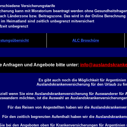
erschiedene Versicherungstarife
icherung kann mit Moratorium beantragt werden ohne Gesundheitsfrage
 nach Länderzone bzw. Beitragszone. Das wird in der Online Berechnung
 im Heimatland sind zeitlich unbegrenzt mitversichert
fzeit unbegrenzt
stungsübersicht
ALC Broschüre
e Anfragen und Angebote bitte unter:
info@auslandskranke
Es gibt auch noch die Möglichkeit für Argentinien
Auslandskrankenversicherung für den Urlaub
zu fi
ziell wenn Sie eine
Auslandskrankenversicherung für Auswanderer
für A
uswandern möchten, ist die Auswahl an Auslandskrankenversicherungen 
Für das Reisen von Angestellten haben wir die
Auslandskrankenver
Für den zeitlich begrenzten Aufenthalt haben wir die
Auslandskrankenv
ie bei den Angeboten oben für Krankenversicherungen für Argentinien 