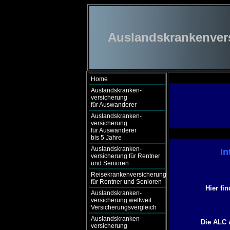
Auslandskrankenversi
Home
Auslandskranken-
versicherung
für Auswanderer
Auslandskranken-
versicherung
für Auswanderer
bis 5 Jahre
Auslandskranken-
In
versicherung für Rentner
und Senioren
Reisekrankenversicherung
für Rentner und Senioren
Hier fi
Auslandskranken-
versicherung weltweit
Versicherungsvergleich
Auslandskranken-
Die ALC 
versicherung