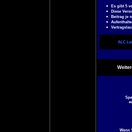
Es gibt 5 v
Diese Vers
Beitrag je
Aufenthalte
Vertragslau
ALC Lei
Weiter
Spe
a
Wenn S