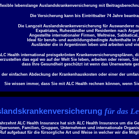
 flexible lebenslange Auslandskrankenversicherung mit Beitragsberechn
Die Versicherung kann bis Eintrittsalter 74 Jahre beantr
Die Langzeit Auslandskrankenversicherung für Auswanderer na
Expatriates, Ruheständler und Residenten nach Argen
Angestellte internationaler Firmen, Weltreise, Sabbatical
Ideal für berufs- und ausbildungsbedingte Aufenthalte in 
Ausländer die in Argentinien leben und arbeiten und vi
ALC Health international preisgekrönten Krankenversicherungsplänen, di
erzustellen das egal wo auf der Welt Sie leben, arbeiten oder reisen, S
dass Ihre Gesundheit geschützt ist wenn das Unerwartete ge
 der einfachen Abdeckung der Krankenhauskosten oder einer der umfan
Sie wissen immer, dass Sie mit ALC Health rechnen können, wenn Sie
landskrankenversicherung
für das L
Jahrzehnt ALC Health Insurance hat sich ALC Health Insurance um die 
elpersonen, Familien, Gruppen, Unternehmen und internationale Organi
uf aufgebaut für die fürsorgliche Art und Weise in welcher wir die Mitg