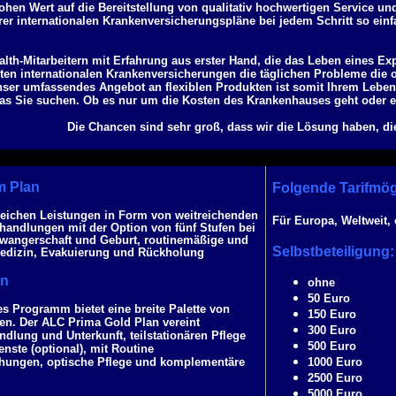
ohen Wert auf die Bereitstellung von qualitativ hochwertigen Service u
er internationalen Krankenversicherungspläne bei jedem Schritt so einf
alth-Mitarbeitern mit Erfahrung aus erster Hand, die das Leben eines Expa
ten internationalen Krankenversicherungen die täglichen Probleme die o
nser umfassendes Angebot an flexiblen Produkten ist somit Ihrem Lebe
was Sie suchen. Ob es nur um die Kosten des Krankenhauses geht oder 
Die Chancen sind sehr groß, dass wir die Lösung haben, d
m Plan
Folgende Tarifmög
reichen Leistungen in Form von weitreichenden
Für Europa, Weltweit, 
andlungen mit der Option von fünf Stufen bei
hwangerschaft und Geburt, routinemäßige und
Selbstbeteiligung:
medizin, Evakuierung und Rückholung
an
ohne
50 Euro
 Programm bietet eine breite Palette von
150 Euro
gen. Der ALC Prima Gold Plan vereint
300 Euro
lung und Unterkunft, teilstationären Pflege
500 Euro
nste (optional), mit Routine
hungen, optische Pflege und komplementäre
1000 Euro
2500 Euro
5000 Euro