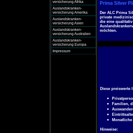
versicherung Afrika
Prima Silver P
Auslandskranken-
versicherung Amerika
Der ALC Prima Sil
private medizinisc
Auslandskranken-
die eine qualitat
versicherung Asien
Auslandskrankenv
Auslandskranken-
möchten.
versicherung Australien
Auslandskranken-
versicherung Europa
Impressum
Diese preiswerte 
Privatpers
Familien, 
Auswandere
Eintrittsalt
Monatliche
Hinweise: