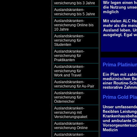
Wir legen einen h
versicherung bis 3 Jahre
die Nutzung unser
Auslandskranken-
möglich
versicherung bis 5 Jahre
Auslandskranken-
Mit vielen ALC He
versicherung Online bis
mehr als die meis
10 Jahre
Ausland leben. U
ausgelegt. Egal 
Auslandskranken-
versicherung für
Studenten
Auslandskranken-
versicherung für
Praktikanten
Prima Platiniu
Auslandskranken-
versicherung für
Ein Plan mit zahl
Work and Travel
medizinischen Beh
Auslandskranken-
einer Routine-Sc
versicherung für Au-Pair
restorative Zahn
Auslandskranken-
Prima Gold Pl
versicherung für
Österreicher
Unser umfassendes
Auslandskranken-
flexiblen Leistun
versicherung mit
Krankenhausbehand
Versicherungspaket
und ambulante Die
Auslandskranken-
Vorsorgeuntersuc
versicherung Online
Medizin
Auslandskranken-